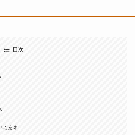
目次
ジ
釈
アルな意味