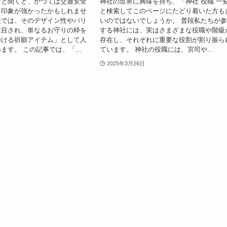
ーと聞くと、かつては交通安全
神社の世界に興味を持ち、「神社 役職 一
う印象が強かったかもしれませ
と検索してこのページにたどり着いた方も
在では、そのデザイン性やバリ
いのではないでしょうか。 普段私たちが
注目され、単なるお守りの枠を
する神社には、実はさまざまな役職や階級
つける祈願アイテム」として人
存在し、それぞれに重要な役割が割り振ら
ます。 この記事では、「...
ています。 神社の役職には、宮司や...
2025年3月26日