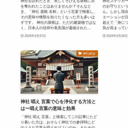
神社を訪れたとき、美しくそびえる屋根に目
神社ステッカ
を奪われたことはありませんか？そんなと
のお守りとい
き、「神社 屋根 名称」という言葉で検索し、
ん。しかし現
その意味や種類を知りたくなった方も多いは
エーションが
ずです。 神社の屋根は、ただの建築物ではな
超えて「身に
く、日本人の信仰や美意識が凝縮された...
気が高まってい
2025年3月27日
2025年3月26日
神社総合
神社 唱え 言葉で心を浄化する方法と
はー唱え言葉の意味と効果
「神社 唱え 言葉」と検索してこの記事にたど
り着いた方は、おそらく神社での参拝時にど
のような言葉を唱えればよいのか、またその