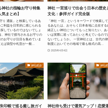
る神社の指輪お守り特集
神社 一宮巡りで出会う日本の歴史
人気まとめ】
文化：参拝ガイド完全版
お守り 通販」と検索しているあ
「神社 一宮」というキーワードで検索し
のご利益を日常的に感じられる
るあなたは、おそらく日本各地に点在する
を探しているのではないでしょ
緒正しい神社についてもっと知りたい、あ
は、神社で授与されるお守りの
いは実際に巡ってみたいと考えているので
型のお守りが注目を集めていま
ないでしょうか。 一宮神社とは、古代の
えば袋型や札型が一般...
制度においてその地域で最も格式の高...
2025年4月4日
神社総合
神社
御朱印帳で巡る癒し旅ガイ
神社待ち受けで運気アップ！恋愛