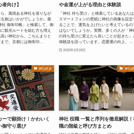
心者向け】
や金運が上がる理由と体験談
なら、風情ある神社を巡りなが
「神社 待ち受け」と検索しているあなた
彩る旅はいかがでしょうか。最
スマートフォンの壁紙に神社の画像を設定
神社 御朱印帳」と検索して、御
ることで、運気を上げたいと考えているの
的に観光ルートを組む方も増え
はないでしょうか。実際、多くの人が「神
式高い神社から、こぢんまりと
の待ち受けに変えたら良いことが起きた」
まで、京都には御朱印...
体験談を語っています。恋愛運の向上、...
2025年3月29日
神社総合
神社
カーで願掛け！かわいく
神社 役職 一覧と序列を徹底解説！
い御守り選び
職の階級と呼び方まとめ