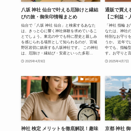
八坂 神社 仙台で叶える厄除けと縁結
通販で買え
びの旅・御朱印情報まとめ
【ご利益・
仙台で「八坂 神社 仙台」と検索するあなた
「神社 指輪 
は、きっと心に響く神社体験を求めているこ
なたは、神社
とでしょう。東北の中でも特に歴史と親しみ
特別なお守り
を感じられる場所として知られるのが、宮城
うか。 近年で
野区岩切に鎮座する八坂神社です。 この神社
中でも、指輪
は、厄除け・縁結び・安産といった多彩...
す。お守りと言
2025年4月9日
2025年4月7日
神社総合
神社 検定 メリットを徹底解説！趣味
京都 神社 