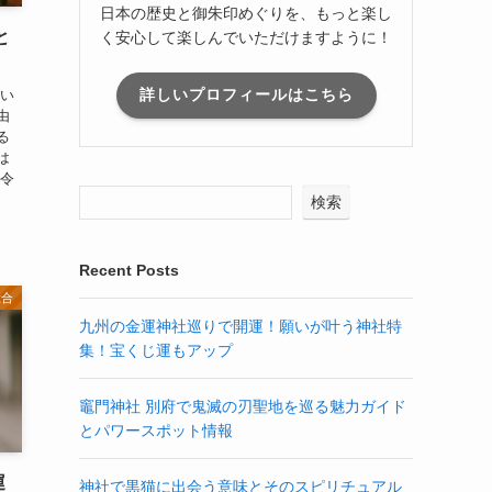
日本の歴史と御朱印めぐりを、もっと楽し
と
く安心して楽しんでいただけますように！
詳しいプロフィールはこちら
てい
由
る
は
律令
検索
Recent Posts
総合
九州の金運神社巡りで開運！願いが叶う神社特
集！宝くじ運もアップ
竈門神社 別府で鬼滅の刃聖地を巡る魅力ガイド
とパワースポット情報
運
神社で黒猫に出会う意味とそのスピリチュアル