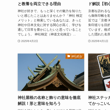
と教養を両立できる理由
ド解説【初
神社が好きで、もっと深くその魅力を知りた
京都を訪れる
いと感じたことはありませんか？「神社 検定
ら御朱印帳を
メリット」と検索しているあなたは、きっと
近では「京都 
神社や日本文化に対する関心が高く、学びを
朱印巡りを目
通して日常を豊かにしたいと思っていること
ています。格
でしょう。 神社検定（神道文化検定）...
した隠れた名所
2025年4月2日
2025年4月1日
神社総合
神社屋根の名称と飾りの意味を徹底
神社ステッ
解説！形と意味を知ろう
てかっこい