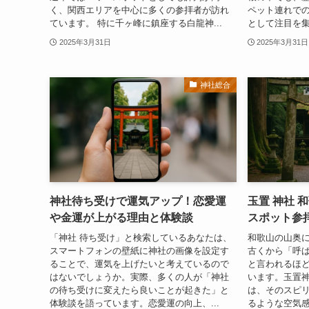
く、関西エリアを中心に多くの参拝者が訪れ
ペット連れで
ています。 特に千ヶ峰に鎮座する白龍神...
として注目を集
2025年3月31日
2025年3月31日
神社総合
神社待ち受けで運気アップ！恋愛運
玉置 神社 
や金運が上がる理由と体験談
スポット参
「神社 待ち受け」と検索しているあなたは、
和歌山の山奥
スマートフォンの壁紙に神社の画像を設定す
古くから「呼
ることで、運気を上げたいと考えているので
と言われるほ
はないでしょうか。実際、多くの人が「神社
います。玉置神
の待ち受けに変えたら良いことが起きた」と
は、そのスピ
体験談を語っています。恋愛運の向上、...
るような空気感