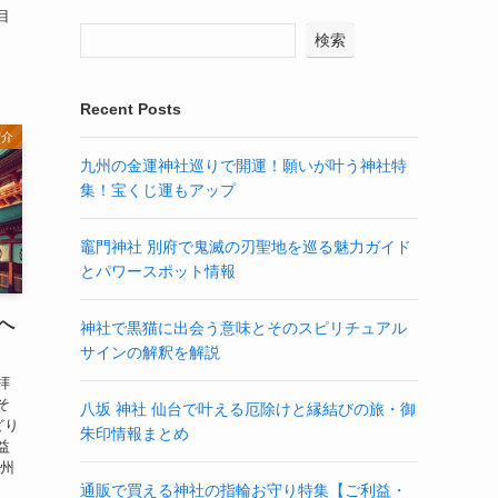
目
検索
Recent Posts
紹介
九州の金運神社巡りで開運！願いが叶う神社特
集！宝くじ運もアップ
竈門神社 別府で鬼滅の刃聖地を巡る魅力ガイド
とパワースポット情報
へ
神社で黒猫に出会う意味とそのスピリチュアル
サインの解釈を解説
拝
そ
八坂 神社 仙台で叶える厄除けと縁結びの旅・御
どり
朱印情報まとめ
益
九州
通販で買える神社の指輪お守り特集【ご利益・