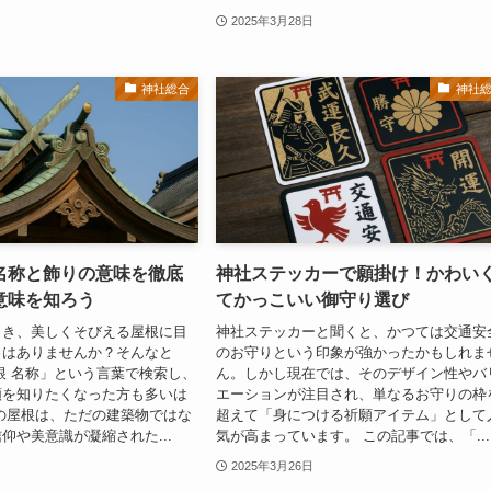
2025年3月28日
神社総合
神社
名称と飾りの意味を徹底
神社ステッカーで願掛け！かわい
意味を知ろう
てかっこいい御守り選び
とき、美しくそびえる屋根に目
神社ステッカーと聞くと、かつては交通安
とはありませんか？そんなと
のお守りという印象が強かったかもしれま
根 名称」という言葉で検索し、
ん。しかし現在では、そのデザイン性やバ
類を知りたくなった方も多いは
エーションが注目され、単なるお守りの枠
の屋根は、ただの建築物ではな
超えて「身につける祈願アイテム」として
仰や美意識が凝縮された...
気が高まっています。 この記事では、「...
2025年3月26日