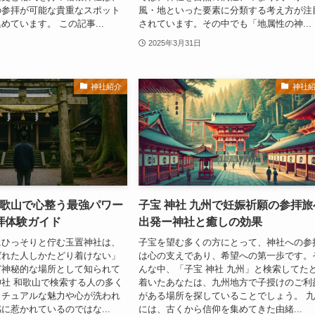
の参拝が可能な貴重なスポット
風・地といった要素に分類する考え方が注
めています。 この記事...
されています。その中でも「地属性の神...
2025年3月31日
神社紹介
神社
和歌山で心整う最強パワー
子宝 神社 九州で妊娠祈願の参拝旅
拝体験ガイド
出発ー神社と癒しの効果
にひっそりと佇む玉置神社は、
子宝を望む多くの方にとって、神社への参
ばれた人しかたどり着けない」
は心の支えであり、希望への第一歩です。
ど神秘的な場所として知られて
んな中、「子宝 神社 九州」と検索してた
社 和歌山で検索する人の多く
着いたあなたは、九州地方で子授けのご利
リチュアルな魅力や心が洗われ
がある場所を探していることでしょう。 
に惹かれているのではな...
には、古くから信仰を集めてきた由緒...