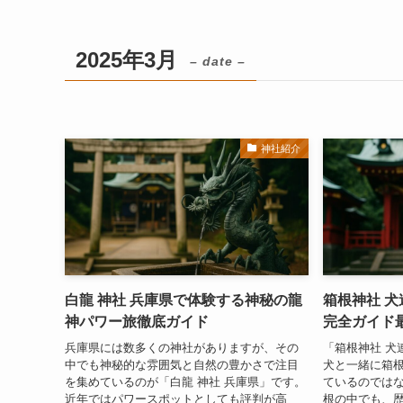
2025年3月
– date –
神社紹介
白龍 神社 兵庫県で体験する神秘の龍
箱根神社 
神パワー旅徹底ガイド
完全ガイド
兵庫県には数多くの神社がありますが、その
「箱根神社 犬
中でも神秘的な雰囲気と自然の豊かさで注目
犬と一緒に箱
を集めているのが「白龍 神社 兵庫県」です。
ているのでは
近年ではパワースポットとしても評判が高
根の中でも、