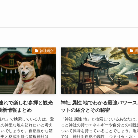
神社紹介
犬連れで楽しむ参拝と観光
神社 属性 地でわかる最強パワース
最新情報まとめ
ットの紹介とその秘密
連れ」で検索している方は、愛
「神社 属性 地」と検索しているあなたは
根の神聖な地を訪れたいと考え
っと神社の持つエネルギーや自分との相性
ないでしょうか。自然豊かな箱
ついて興味を持っていることでしょう。近
歴史と格式を持つ箱根神社は、
では、神社を自然の属性、つまり火・水・