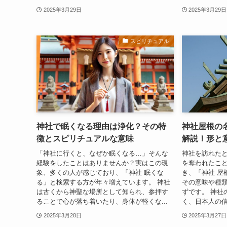
2025年3月29日
2025年3月29日
スピリチュアル
神社で眠くなる理由は浄化？その特
神社屋根の
徴とスピリチュアルな意味
解説！形と
「神社に行くと、なぜか眠くなる…」そんな
神社を訪れた
経験をしたことはありませんか？実はこの現
を奪われたこ
象、多くの人が感じており、「神社 眠くな
き、「神社 屋
る」と検索する方が年々増えています。 神社
その意味や種
は古くから神聖な場所として知られ、参拝す
ずです。 神社
ることで心が落ち着いたり、身体が軽くな...
く、日本人の信
2025年3月28日
2025年3月27日